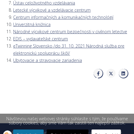
Ústav celoživotného vzdelávania
Letecké výcvikové a vzdelávacie centrum
Centrum informačných a komunikačných technológií
Univerzitná knižnica
Národné výcvikové centrum bezpečnosti v civilnom letectve
EDIS – vydavateľské centrum
eTwinning Slovensko /do 31. 10. 2021 Národná služba pre
elektronickú spoluprácu škôl/
Ubytovacie a stravovacie zariadenia
Návštevou našej webovej stránky súhlasíte s tým, že používame
súbory cookies, aby sme Vám tak zaistili ten najlepší zážitok.
© 2026 Žilinská univerzita v Žiline. Všetky práva vyhradené.