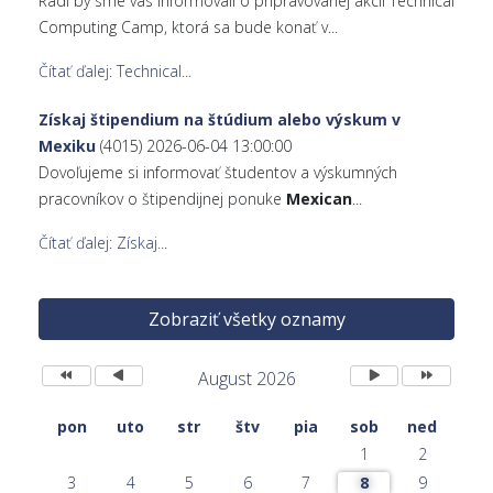
Radi by sme vás informovali o pripravovanej akcii Technical
Computing Camp, ktorá sa bude konať v...
Čítať ďalej: Technical...
Získaj štipendium na štúdium alebo výskum v
Mexiku
(4015)
2026-06-04 13:00:00
Dovoľujeme si informovať študentov a výskumných
pracovníkov o štipendijnej ponuke
Mexican
...
Čítať ďalej: Získaj...
Zobraziť všetky oznamy
Predchádzajúci
Predchádzajúci
Nasledujúci
Nasledujúci
rok
mesiac
mesiac
rok
August 2026
pon
uto
str
štv
pia
sob
ned
1
2
3
4
5
6
7
8
9