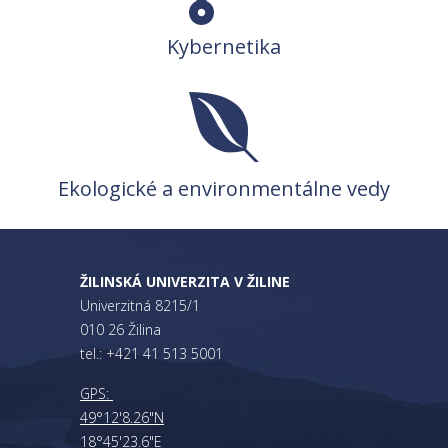
Kybernetika
Ekologické a environmentálne vedy
ŽILINSKÁ UNIVERZITA V ŽILINE
Univerzitná 8215/1
010 26 Žilina
tel.: +421 41 513 5001
GPS:
49°12'8.26"N
18°45'23.6"E