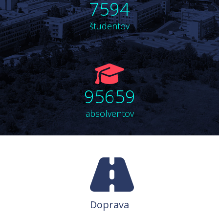
7594
users
študentov
fa
fa-
95659
graduation-
cap
absolventov
Doprava