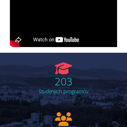
fa
fa-
203
graduation-
cap
študijných programov
fa
fa-