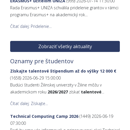
ERASMUS+ učiteľom UNIZA
(999)
2026-07-14 11:30:00
Rada Erasmus+ UNIZA schválila pridelenie grantov v rámci
programu Erasmus+ na akademický rok...
Čítať ďalej: Pridelenie...
Zobraziť všetky aktuality
Oznamy pre študentov
Získajte talentové štipendium až do výšky 12 000 €
(1658)
2026-06-29 15:00:00
Budúci študenti Žilinskej univerzity v Žiline môžu v
akademickom roku
2026/2027
získať
talentové
...
Čítať ďalej: Získajte...
Technical Computing Camp 2026
(1449)
2026-06-19
07:30:00