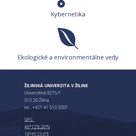
Kybernetika
Ekologické a environmentálne vedy
ŽILINSKÁ UNIVERZITA V ŽILINE
Univerzitná 8215/1
010 26 Žilina
tel.: +421 41 513 5001
GPS:
49°12'8.26"N
18°45'23.6"E