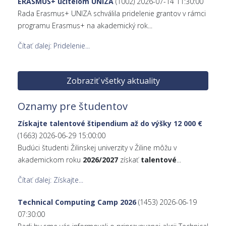
ERASMUS+ učiteľom UNIZA
(1002)
2026-07-14 11:30:00
Rada Erasmus+ UNIZA schválila pridelenie grantov v rámci
programu Erasmus+ na akademický rok...
Čítať ďalej: Pridelenie...
Zobraziť všetky aktuality
Oznamy pre študentov
Získajte talentové štipendium až do výšky 12 000 €
(1663)
2026-06-29 15:00:00
Budúci študenti Žilinskej univerzity v Žiline môžu v
akademickom roku
2026/2027
získať
talentové
...
Čítať ďalej: Získajte...
Technical Computing Camp 2026
(1453)
2026-06-19
07:30:00