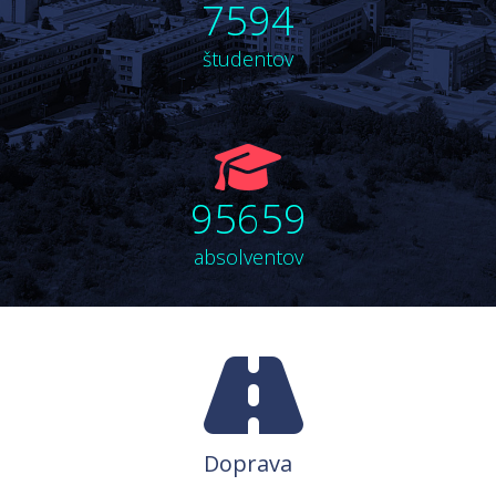
7594
users
študentov
fa
fa-
95659
graduation-
cap
absolventov
Doprava