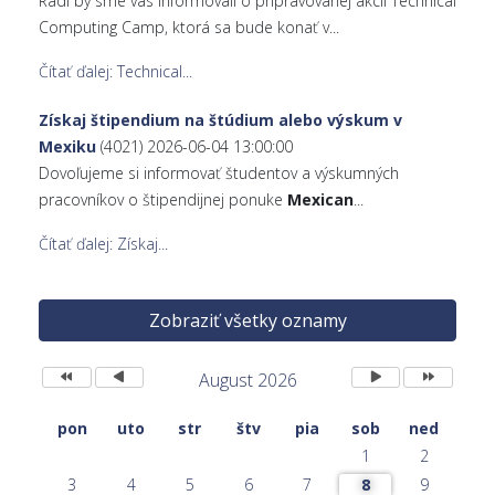
Radi by sme vás informovali o pripravovanej akcii Technical
Computing Camp, ktorá sa bude konať v...
Čítať ďalej: Technical...
Získaj štipendium na štúdium alebo výskum v
Mexiku
(4021)
2026-06-04 13:00:00
Dovoľujeme si informovať študentov a výskumných
pracovníkov o štipendijnej ponuke
Mexican
...
Čítať ďalej: Získaj...
Zobraziť všetky oznamy
Predchádzajúci
Predchádzajúci
Nasledujúci
Nasledujúci
rok
mesiac
mesiac
rok
August 2026
pon
uto
str
štv
pia
sob
ned
1
2
3
4
5
6
7
8
9