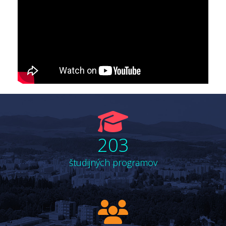
fa
fa-
203
graduation-
cap
študijných programov
fa
fa-