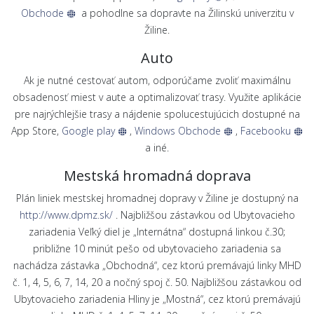
Obchode
a pohodlne sa dopravte na Žilinskú univerzitu v
Žiline.
Auto
Ak je nutné cestovať autom, odporúčame zvoliť maximálnu
obsadenosť miest v aute a optimalizovať trasy. Využite aplikácie
pre najrýchlejšie trasy a nájdenie spolucestujúcich dostupné na
App Store,
Google play
,
Windows Obchode
,
Facebooku
a iné.
Mestská hromadná doprava
Plán liniek mestskej hromadnej dopravy v Žiline je dostupný na
http://www.dpmz.sk/
. Najbližšou zástavkou od Ubytovacieho
zariadenia Veľký diel je „Internátna“ dostupná linkou č.30;
približne 10 minút pešo od ubytovacieho zariadenia sa
nachádza zástavka „Obchodná“, cez ktorú premávajú linky MHD
č. 1, 4, 5, 6, 7, 14, 20 a nočný spoj č. 50. Najbližšou zástavkou od
Ubytovacieho zariadenia Hliny je „Mostná“, cez ktorú premávajú