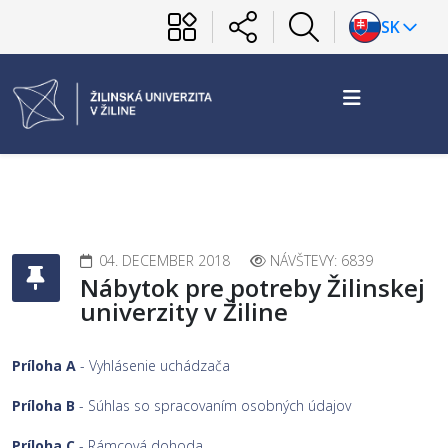
SK
04. DECEMBER 2018
NÁVŠTEVY: 6839
Nábytok pre potreby Žilinskej
univerzity v Žiline
Príloha A
- Vyhlásenie uchádzača
Príloha B
- Súhlas so spracovaním osobných údajov
Príloha C
- Rámcová dohoda