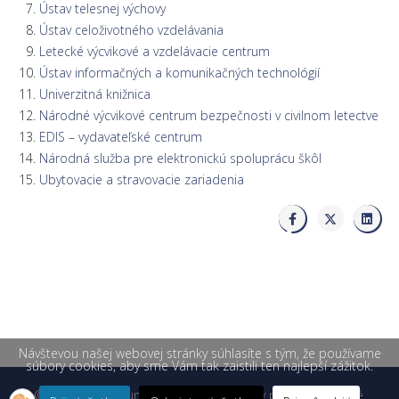
Ústav telesnej výchovy
Ústav celoživotného vzdelávania
Letecké výcvikové a vzdelávacie centrum
Ústav informačných a komunikačných technológií
Univerzitná knižnica
Národné výcvikové centrum bezpečnosti v civilnom letectve
EDIS – vydavateľské centrum
Národná služba pre elektronickú spoluprácu škôl
Ubytovacie a stravovacie zariadenia
Návštevou našej webovej stránky súhlasíte s tým, že používame
súbory cookies, aby sme Vám tak zaistili ten najlepší zážitok.
© 2026 Žilinská univerzita v Žiline. Všetky práva vyhradené.