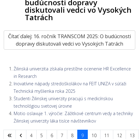
budúcnosti dopravy
diskutovali vedci vo Vysokých
Tatrách
Čítať ďalej: 16. ročník TRANSCOM 2025: O budúcnosti
dopravy diskutovali vedci vo Vysokých Tatrách
Žilinská univerzita získala prestížne ocenenie HR Excellence
in Research
Inovatívne nápady stredoškolákov na FEIT UNIZA v súťaži
Technická myšlienka roka 2025
Študenti Žilinskej univerzity pracujú s medicínskou
technológiou svetovej úrovne
Motio oslavuje 1. výročie: Zážitkové centrum vedy a techniky
Žilinskej univerzity láka tisíce návštevníkov
4
5
6
7
8
9
10
11
12
13