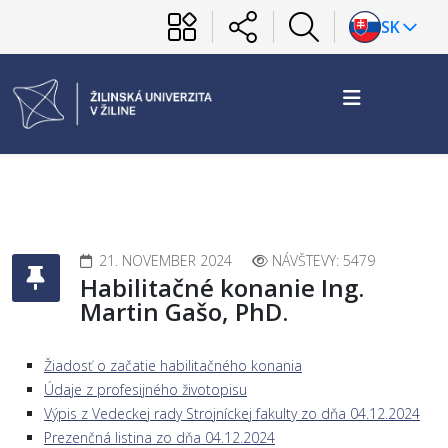
SK
21. NOVEMBER 2024
NÁVŠTEVY: 5479
Habilitačné konanie Ing.
Martin Gašo, PhD.
Žiadosť o začatie habilitačného konania
Údaje z profesijného životopisu
Výpis z Vedeckej rady Strojníckej fakulty zo dňa 04.12.2024
Prezenčná listina zo dňa 04.12.2024