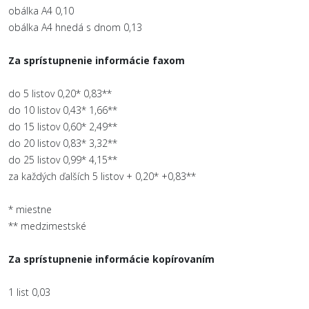
obálka A4 0,10
obálka A4 hnedá s dnom 0,13
Za sprístupnenie informácie faxom
do 5 listov 0,20* 0,83**
do 10 listov 0,43* 1,66**
do 15 listov 0,60* 2,49**
do 20 listov 0,83* 3,32**
do 25 listov 0,99* 4,15**
za každých ďalších 5 listov + 0,20* +0,83**
* miestne
** medzimestské
Za sprístupnenie informácie kopírovaním
1 list 0,03