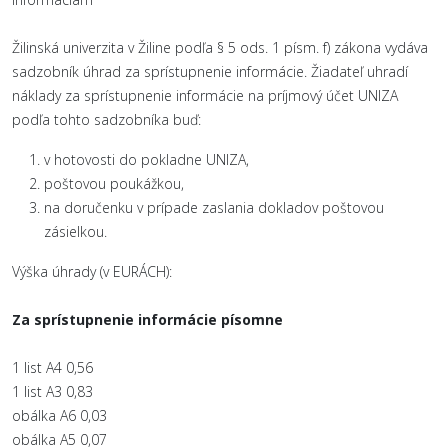
Žilinská univerzita v Žiline podľa § 5 ods. 1 písm. f) zákona vydáva
sadzobník úhrad za sprístupnenie informácie. Žiadateľ uhradí
náklady za sprístupnenie informácie na príjmový účet UNIZA
podľa tohto sadzobníka buď:
v hotovosti do pokladne UNIZA,
poštovou poukážkou,
na doručenku v prípade zaslania dokladov poštovou
zásielkou.
Výška úhrady (v EURÁCH):
Za sprístupnenie informácie písomne
1 list A4 0,56
1 list A3 0,83
obálka A6 0,03
obálka A5 0,07