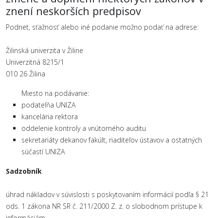
znení neskorších predpisov
Podnet, sťažnosť alebo iné podanie možno podať na adrese:
Žilinská univerzita v Žiline
Univerzitná 8215/1
010 26 Žilina
Miesto na podávanie:
podateľňa UNIZA
kancelária rektora
oddelenie kontroly a vnútorného auditu
sekretariáty dekanov fakúlt, riaditeľov ústavov a ostatných
súčastí UNIZA
Sadzobník
úhrad nákladov v súvislosti s poskytovaním informácií podľa § 21
ods. 1 zákona NR SR č. 211/2000 Z. z. o slobodnom prístupe k
informáciám