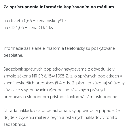
Za sprístupnenie informácie kopírovaním na médium
na disketu 0,66 + cena diskety/1 ks
na CD 1,66 + cena CD/1 ks
Informácie zasielané e-mailom a telefonicky sú poskytované
bezplatne.
Sadzobník správnych poplatkov nevydávame z dôvodu, že v
zmysle zákona NR SR č.154/1995 Z. z. o správnych poplatkoch v
znení neskorších predpisov (§ 4 ods. 2. písm. e/ zákona) sú úkony
súvisiace s vykonávaním všeobecne záväzných právnych
predpisov o slobodnom prístupe k informáciám oslobodené.
Úhrada nákladov sa bude automaticky upravovať v prípade, že
dôjde k zvýšeniu materiálových a ostatných nákladov v tomto
sadzobníku.