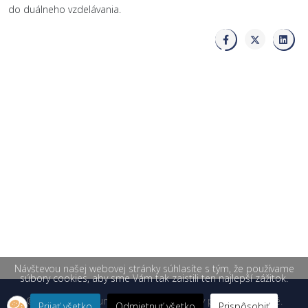
do duálneho vzdelávania.
Návštevou našej webovej stránky súhlasíte s tým, že používame
súbory cookies, aby sme Vám tak zaistili ten najlepší zážitok.
© 2026 Žilinská univerzita v Žiline. Všetky práva vyhradené.
Prijať všetko
Odmietnuť všetko
Prispôsobiť