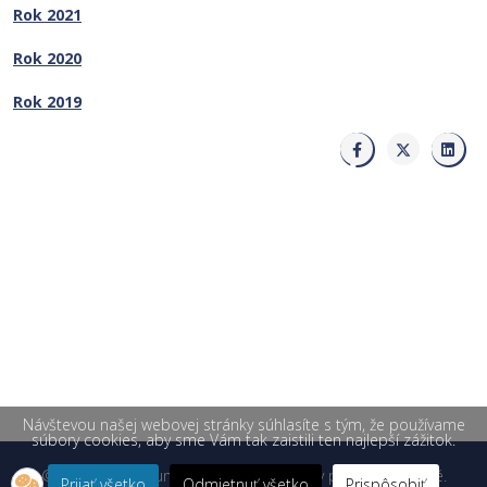
Rok 2021
Rok 2020
Rok 2019
Návštevou našej webovej stránky súhlasíte s tým, že používame
súbory cookies, aby sme Vám tak zaistili ten najlepší zážitok.
© 2026 Žilinská univerzita v Žiline. Všetky práva vyhradené.
Prijať všetko
Odmietnuť všetko
Prispôsobiť