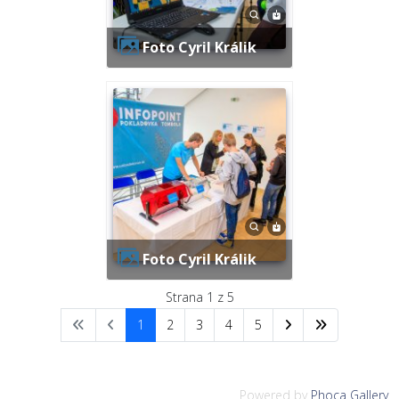
Foto Cyril Králik
Foto Cyril Králik
Strana 1 z 5
1
2
3
4
5
Powered by
Phoca Gallery