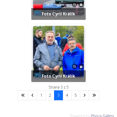
Foto Cyril Králik
Foto Cyril Králik
Strana 3 z 5
1
2
3
4
5
Powered by
Phoca Gallery