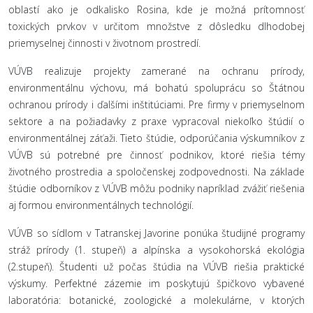
oblastí ako je odkalisko Rosina, kde je možná prítomnosť
toxických prvkov v určitom množstve z dôsledku dlhodobej
priemyselnej činnosti v životnom prostredí.
VÚVB realizuje projekty zamerané na ochranu prírody,
environmentálnu výchovu, má bohatú spoluprácu so Štátnou
ochranou prírody i ďalšími inštitúciami. Pre firmy v priemyselnom
sektore a na požiadavky z praxe vypracoval niekoľko štúdií o
environmentálnej záťaži. Tieto štúdie, odporúčania výskumníkov z
VÚVB sú potrebné pre činnosť podnikov, ktoré riešia témy
životného prostredia a spoločenskej zodpovednosti. Na základe
štúdie odborníkov z VÚVB môžu podniky napríklad zvážiť riešenia
aj formou environmentálnych technológií.
VÚVB so sídlom v Tatranskej Javorine ponúka študijné programy
stráž prírody (1. stupeň) a alpínska a vysokohorská ekológia
(2.stupeň). Študenti už počas štúdia na VÚVB riešia praktické
výskumy. Perfektné zázemie im poskytujú špičkovo vybavené
laboratória: botanické, zoologické a molekulárne, v ktorých