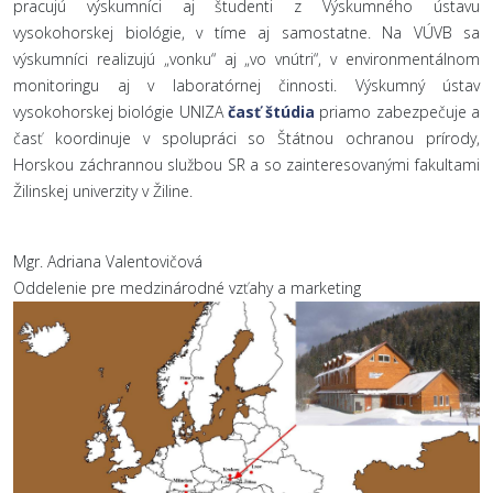
pracujú výskumníci aj študenti z Výskumného ústavu
vysokohorskej biológie, v tíme aj samostatne. Na VÚVB sa
výskumníci realizujú „vonku“ aj „vo vnútri“, v environmentálnom
monitoringu aj v laboratórnej činnosti. Výskumný ústav
vysokohorskej biológie UNIZA
časť štúdia
priamo zabezpečuje a
časť koordinuje v spolupráci so Štátnou ochranou prírody,
Horskou záchrannou službou SR a so zainteresovanými fakultami
Žilinskej univerzity v Žiline.
Mgr. Adriana Valentovičová
Oddelenie pre medzinárodné vzťahy a marketing