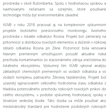
prostredia v okolí Ružomberka. Spolu s hodnotiacou správou a
navrhovanými riešeniami sa ozrejmilo, ktoré používané
technológie môžu byť environmentálne závadné.
VÚVB v roku 2018 pracoval aj na komplexnom výskumnom
projekte biotického priestorového monitoringu životného
prostredia v lokalite odkalisko Rosina. Projekt bol zameraný na
prítomnosť a distribúciu toxických elementov a zlúčenín v rizikovej
oblasti odkaliska Rosina pri Žiline. Pozornosť bola venovaná
hlavným premenným umožňujúcim posúdiť aktuálne riziká
prechodu kontaminantov zo stacionárneho zdroja znečistenia do
lokálneho ekosystému. Výskumný tím VÚVB vykonal analýzu
základných chemických premenných vo vodách odkaliska a vo
vodách komplexu patriaceho Žilinskej teplárenskej. Projekt bol
uzavretý vypracovaním celkového hodnotenia stavu odkaliska z
hľadiska potenciálneho prechodu rizikových toxických prvkov do
celého ekosystému, v podobe výskumnej hodnotiacej správy v
štruktúre vedeckej štúdie. Táto štúdia sa môže používať ako
medzinárodný štandard pre hodnotenie podobných rizikových