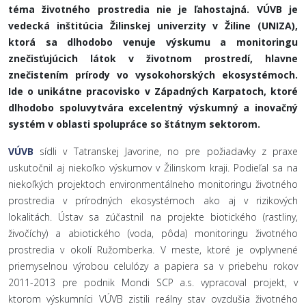
téma životného prostredia nie je ľahostajná. VÚVB je
vedecká inštitúcia Žilinskej univerzity v Žiline (UNIZA),
ktorá sa dlhodobo venuje výskumu a monitoringu
znečisťujúcich látok v životnom prostredí, hlavne
znečistením prírody vo vysokohorských ekosystémoch.
Ide o unikátne pracovisko v Západných Karpatoch, ktoré
dlhodobo spoluvytvára excelentný výskumný a inovačný
systém v oblasti spolupráce so štátnym sektorom.
VÚVB
sídli v Tatranskej Javorine, no pre požiadavky z praxe
uskutočnil aj niekoľko výskumov v Žilinskom kraji. Podieľal sa na
niekoľkých projektoch environmentálneho monitoringu životného
prostredia v prírodných ekosystémoch ako aj v rizikových
lokalitách. Ústav sa zúčastnil na projekte biotického (rastliny,
živočíchy) a abiotického (voda, pôda) monitoringu životného
prostredia v okolí Ružomberka. V meste, ktoré je ovplyvnené
priemyselnou výrobou celulózy a papiera sa v priebehu rokov
2011-2013 pre podnik Mondi SCP a.s. vypracoval projekt, v
ktorom výskumníci VÚVB zistili reálny stav ovzdušia životného