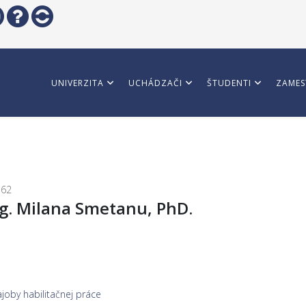
UNIVERZITA
UCHÁDZAČI
ŠTUDENTI
ZAMES
162
ng. Milana Smetanu, PhD.
joby habilitačnej práce