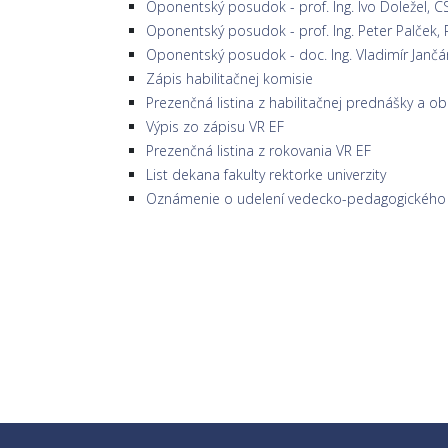
Oponentský posudok - prof. Ing. Ivo Doležel, C
Oponentský posudok - prof. Ing. Peter Palček, 
Oponentský posudok - doc. Ing. Vladimír Jančár
Zápis habilitačnej komisie
Prezenčná listina z habilitačnej prednášky a o
Výpis zo zápisu VR EF
Prezenčná listina z rokovania VR EF
List dekana fakulty rektorke univerzity
Oznámenie o udelení vedecko-pedagogického t