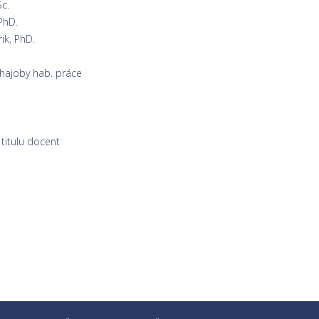
Sc.
PhD.
ik, PhD.
bhajoby hab. práce
itulu docent