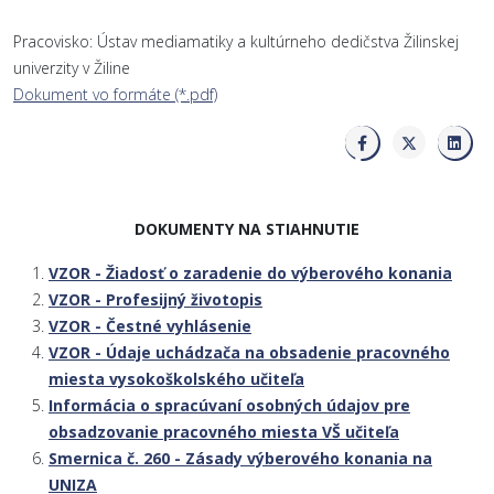
Pracovisko: Ústav mediamatiky a kultúrneho dedičstva Žilinskej
univerzity v Žiline
Dokument vo formáte (*.pdf)
DOKUMENTY NA STIAHNUTIE
VZOR - Žiadosť o zaradenie do výberového konania
VZOR - Profesijný životopis
VZOR - Čestné vyhlásenie
VZOR - Údaje uchádzača na obsadenie pracovného
miesta vysokoškolského učiteľa
Informácia o spracúvaní osobných údajov pre
obsadzovanie pracovného miesta VŠ učiteľa
Smernica č. 260 - Zásady výberového konania na
UNIZA