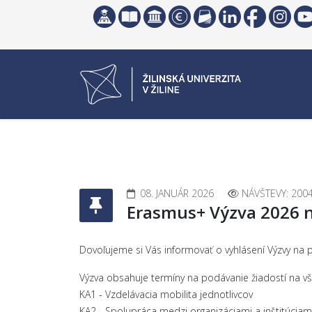
08. JANUÁR 2026
NÁVŠTEVY: 200
Erasmus+ Výzva 2026 n
Dovoľujeme si Vás informovať o vyhlásení Výzvy na 
Výzva obsahuje termíny na podávanie žiadostí na vše
KA1 - Vzdelávacia mobilita jednotlivcov
KA2 - Spolupráca medzi organizáciami a inštitúciam