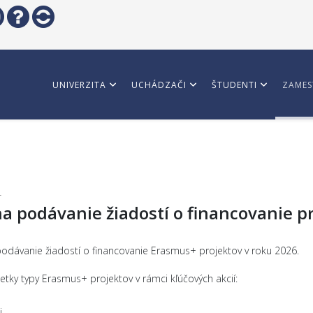
UNIVERZITA
UCHÁDZAČI
ŠTUDENTI
ZAMES
4
a podávanie žiadostí o financovanie p
podávanie žiadostí o financovanie Erasmus+ projektov v roku 2026.
tky typy Erasmus+ projektov v rámci kľúčových akcií:
i