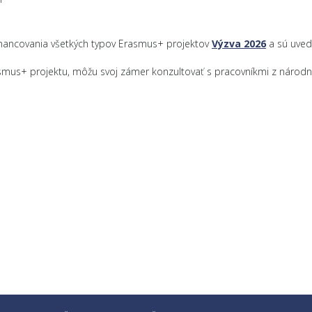
inancovania všetkých typov Erasmus+ projektov
Výzva 2026
a sú uve
rasmus+ projektu, môžu svoj zámer konzultovať s pracovníkmi z národ