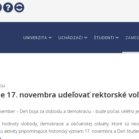
UNIVERZITA
UCHÁDZAČI
ŠTUDENTI
ZAMES
994
de 17. novembra udeľovať rektorské vo
 17. november – Deň boja za slobodu a demokraciu – bude počas celého
a hodnoty slobody, demokracie a občianskej odvahy, ktoré sú neo
ú aktivity pripomínajúce historický význam 17. novembra a Deň študen
e
.