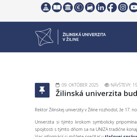
09. OKTÓBER 2025
NÁVŠTEVY: 1
Žilinská univerzita bu
Rektor Žilinskej univerzity v Žiline rozhodol, že
Univerzita si týmto krokom symbolicky pripomín
spojitosti s týmto dňom sa na UNIZA tradične konaj
Viac informácií si môžete prečítať v
tlačovej správ