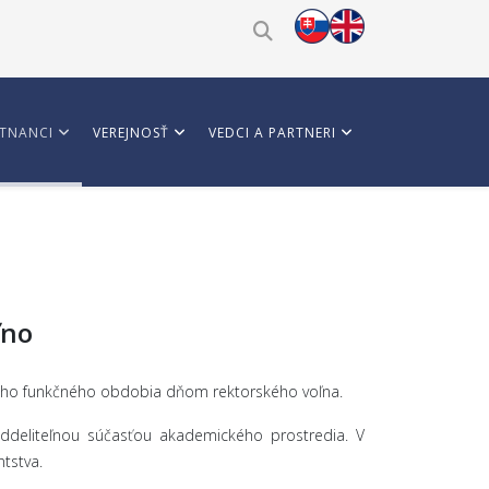
TNANCI
VEREJNOSŤ
VEDCI A PARTNERI
ľno
 jeho funkčného obdobia dňom rektorského voľna.
ddeliteľnou súčasťou akademického prostredia. V
tstva.