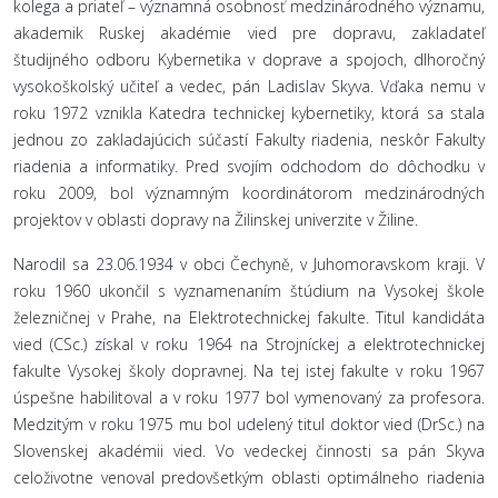
kolega a priateľ – významná osobnosť medzinárodného významu,
akademik Ruskej akadémie vied pre dopravu, zakladateľ
študijného odboru Kybernetika v doprave a spojoch, dlhoročný
vysokoškolský učiteľ a vedec, pán Ladislav Skyva. Vďaka nemu v
roku 1972 vznikla Katedra technickej kybernetiky, ktorá sa stala
jednou zo zakladajúcich súčastí Fakulty riadenia, neskôr Fakulty
riadenia a informatiky. Pred svojím odchodom do dôchodku v
roku 2009, bol významným koordinátorom medzinárodných
projektov v oblasti dopravy na Žilinskej univerzite v Žiline.
Narodil sa 23.06.1934 v obci Čechyně, v Juhomoravskom kraji. V
roku 1960 ukončil s vyznamenaním štúdium na Vysokej škole
železničnej v Prahe, na Elektrotechnickej fakulte. Titul kandidáta
vied (CSc.) získal v roku 1964 na Strojníckej a elektrotechnickej
fakulte Vysokej školy dopravnej. Na tej istej fakulte v roku 1967
úspešne habilitoval a v roku 1977 bol vymenovaný za profesora.
Medzitým v roku 1975 mu bol udelený titul doktor vied (DrSc.) na
Slovenskej akadémii vied. Vo vedeckej činnosti sa pán Skyva
celoživotne venoval predovšetkým oblasti optimálneho riadenia