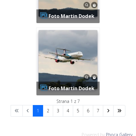
Foto Martin Dodek
Foto Martin Dodek
Strana 1 z 7
1
2
3
4
5
6
7
Powered by
Phoca Gallery