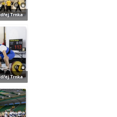
ndřej Trnka
ndřej Trnka