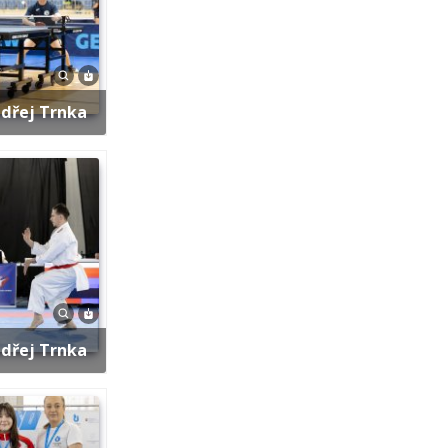
ndřej Trnka
ndřej Trnka