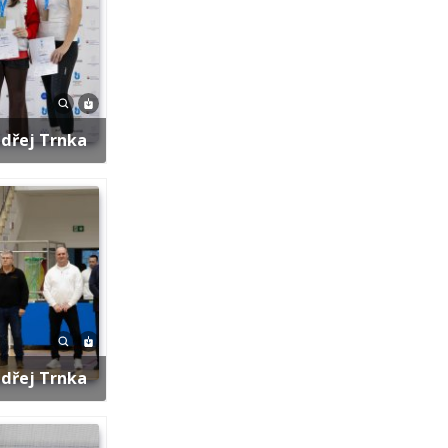
ndřej Trnka
ndřej Trnka