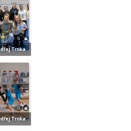
ndřej Trnka
ndřej Trnka