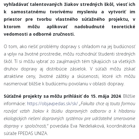
vyhľadávať talentovaných žiakov stredných škôl, viesť ich
k samostatnému tvorivému mysleniu a vytvoriť im
priestor pre tvorbu vlastného súťažného projektu, v
ktorom môžu aplikovať nadobudnuté teoretické
vedomosti a odborné zručnosti.
O tom, ako riešiť problémy dopravy s ohľadom na jej budúcnosť
a vplyv na životné prostredie, môžu rozhodnúť študenti stredných
škôl. Tí si môžu vybrať zo zaujímavých tém týkajúcich sa všetkých
druhov dopravy aj distribúcie zásielok. V súťaži môžu získať
atraktívne ceny, životné zážitky a skúsenosti, ktoré ich môžu
nasmerovať bližšie k budúcemu povolaniu v oblasti dopravy.
Súťažné projekty sa môžu prihlásiť do 15. mája 2024
. Bližšie
informácie:
https://objavpedas.sk/sk/
„Fakulta chce aj touto formou
rozvíjať vzťah žiakov k štúdiu dopravných odborov a k hľadaniu
ekologických riešení dopravných systémov pre udržateľné smerovanie
dopravy v spoločnosti,“
povedala Eva Nedeliaková, koordinátorka
súťaže FPEDAS UNIZA.