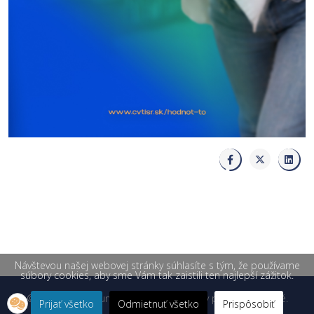
Návštevou našej webovej stránky súhlasíte s tým, že používame
súbory cookies, aby sme Vám tak zaistili ten najlepší zážitok.
© 2026 Žilinská univerzita v Žiline. Všetky práva vyhradené.
Prijať všetko
Odmietnuť všetko
Prispôsobiť