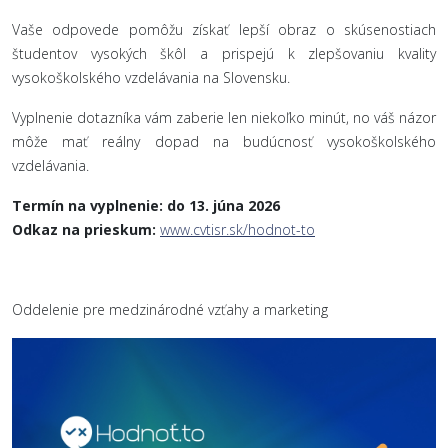
Vaše odpovede pomôžu získať lepší obraz o skúsenostiach
študentov vysokých škôl a prispejú k zlepšovaniu kvality
vysokoškolského vzdelávania na Slovensku.
Vyplnenie dotazníka vám zaberie len niekoľko minút, no váš názor
môže mať reálny dopad na budúcnosť vysokoškolského
vzdelávania.
Termín na vyplnenie: do 13. júna 2026
Odkaz na prieskum:
www.cvtisr.sk/hodnot-to
Oddelenie pre medzinárodné vzťahy a marketing