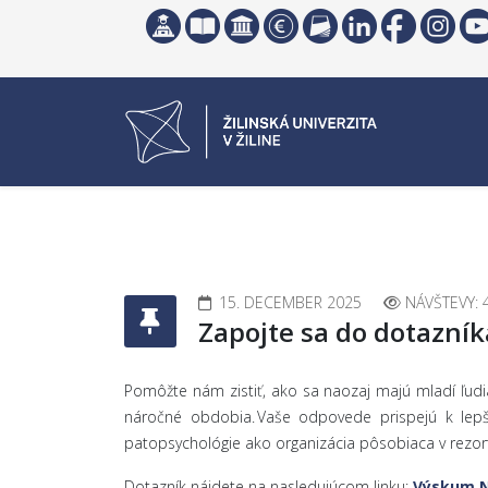
15. DECEMBER 2025
NÁVŠTEVY: 
Zapojte sa do dotazní
Pomôžte nám zistiť, ako sa naozaj majú mladí ľudi
náročné obdobia. Vaše odpovede prispejú k lepš
patopsychológie ako organizácia pôsobiaca v rezort
Dotazník nájdete na nasledujúcom linku:
Výskum N