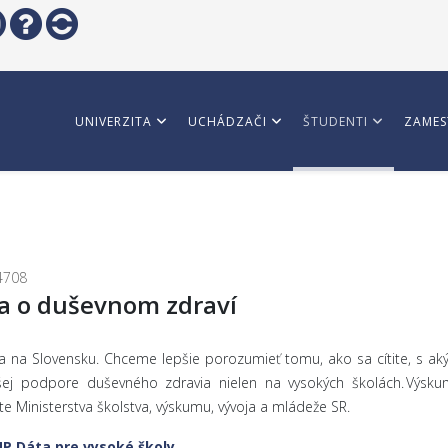
UNIVERZITA
UCHÁDZAČI
ŠTUDENTI
ZAMES
4708
ka o duševnom zdraví
a na Slovensku. Chceme lepšie porozumieť tomu, ako sa cítite, s a
ej podpore duševného zdravia nielen na vysokých školách. Výskum
e Ministerstva školstva, výskumu, vývoja a mládeže SR.
P Dáta pre vysoké školy