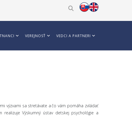
TNANCI
VEREJNOSŤ
VEDCI A PARTNERI
kými výzvami sa stretávate a čo vám pomáha zvládať
 realizuje Výskumný ústav detskej psychológie a