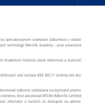
) na špecializovanom vzdelávaní odborníkov v oblasti
ných technológií MikroTik Academy - prvá univerzitná
rným študentom možnosť získať vedomosti a zručnosti
zdrôtových sietí na báze IEEE 802.11 (známej tiež ako
orí absolvovali odborné vzdelávanie poskytované priamo
žinierov, ktorí absolvovali MTCNA (MikroTik Certified
ov. Viac informácií o kurzoch sú dostupné na adrese: