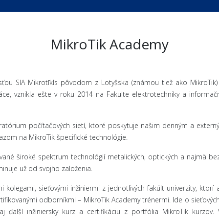
MikroTik Academy
nosťou SIA Mikrotīkls pôvodom z Lotyšska (známou tiež ako MikroTik
áce, vznikla ešte v roku 2014 na Fakulte elektrotechniky a informač
aboratórium počítačových sietí, ktoré poskytuje našim denným a exte
azom na MikroTik špecifické technológie.
ované široké spektrum technológií metalických, optických a najmä be
minuje už od svojho založenia.
 kolegami, sieťovými inžiniermi z jednotlivých fakúlt univerzity, kt
ikovanými odborníkmi – MikroTik Academy trénermi. Ide o sieťových in
aj ďalší inžiniersky kurz a certifikáciu z portfólia MikroTik kurz