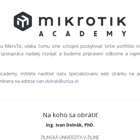
 MikroTik, vďaka čomu sme schopní poskytovať širšie portfólio niel
spolupráca naďalej rozvíjať a budeme pripravení odborne a najmä
ik Academy, môžete navštíviť našu špecializovanú web stránku na 
 trénera na adrese
ivan.dolnak@uniza.sk
.
Na koho sa obrátiť
Ing. Ivan Dolnák, PhD.
ŽILINSKÁ UNIVERZITA V ŽILINE