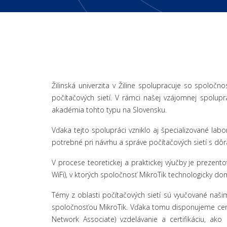
Žilinská univerzita v Žiline spolupracuje so spoloč
počítačových sietí. V rámci našej vzájomnej spolupr
akadémia tohto typu na Slovensku.
Vďaka tejto spolupráci vzniklo aj špecializované l
potrebné pri návrhu a správe počítačových sietí s dôr
V procese teoretickej a praktickej výučby je prezent
WiFi), v ktorých spoločnosť MikroTik technologicky do
Témy z oblasti počítačových sietí sú vyučované našimi
spoločnosťou MikroTik. Vďaka tomu disponujeme certif
Network Associate) vzdelávanie a certifikáciu, ako 