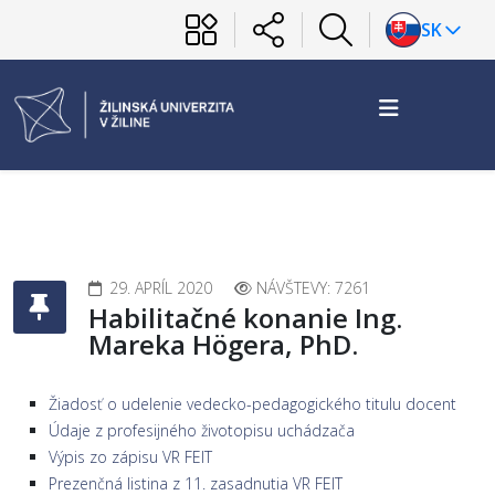
SK
29. APRÍL 2020
NÁVŠTEVY: 7261
Habilitačné konanie Ing.
Mareka Högera, PhD.
Žiadosť o udelenie vedecko-pedagogického titulu docent
Údaje z profesijného životopisu uchádzača
Výpis zo zápisu VR FEIT
Prezenčná listina z 11. zasadnutia VR FEIT