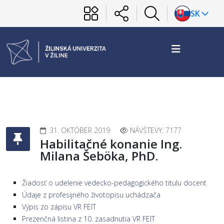
SK
31. OKTÓBER 2019
NÁVŠTEVY: 7177
Habilitačné konanie Ing.
Milana Šeböka, PhD.
Žiadosť o udelenie vedecko-pedagogického titulu docent
Údaje z profesijného životopisu uchádzača
Výpis zo zápisu VR FEIT
Prezenčná listina z 10. zasadnutia VR FEIT