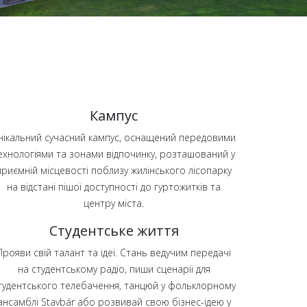
Кампус
нікальний сучасний кампус, оснащений передовими
ехнологіями та зонами відпочинку, розташований у
приємній місцевості поблизу жилінського лісопарку
на відстані пішої доступності до гуртожитків та
центру міста.
Студентське життя
Прояви свій талант та ідеї. Стань ведучим передачі
на студентському радіо, пиши сценарії для
тудентського телебачення, танцюй у фольклорному
ансамблі Stavbár або розвивай свою бізнес-ідею у