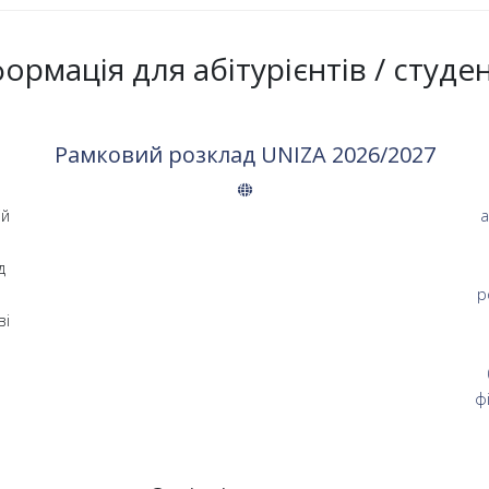
формація для абітурієнтів / студен
Рамковий розклад UNIZA 2026/2027
ій
а
д
р
ві
ф