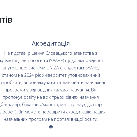
тів
Акредитація
На підставі рішення Словацького агентства з
кредитації вищої освіти (SAAHE) щодо відповідності
внутрішньої системи UNIZA стандартам SAAHE,
станом на 2024 рік Університет уповноважений
озробляти, впроваджувати та змінювати навчальні
програми у відповідних галузях навчання. Він
пропонує освіту на всіх трьох рівнях навчання
(бакалавр, бакалавр/магістр, магістр наук, доктор
ілософії). Ви можете перевірити акредитацію наших
навчальних програм на порталі вищої освіти.