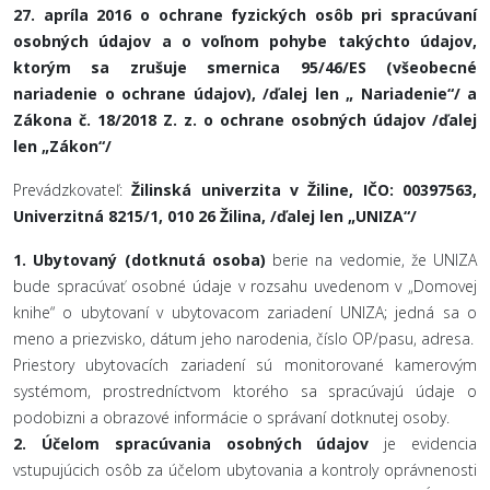
27. apríla 2016 o ochrane fyzických osôb pri spracúvaní
osobných údajov a o voľnom pohybe takýchto údajov,
ktorým sa zrušuje smernica 95/46/ES (všeobecné
nariadenie o ochrane údajov), /ďalej len „ Nariadenie“/ a
Zákona č. 18/2018 Z. z. o ochrane osobných údajov /ďalej
len „Zákon“/
Prevádzkovateľ:
Žilinská univerzita v Žiline, IČO: 00397563,
Univerzitná 8215/1, 010 26 Žilina, /ďalej len „UNIZA“/
1.
Ubytovaný (dotknutá osoba)
berie na vedomie, že UNIZA
bude spracúvať osobné údaje v rozsahu uvedenom v „Domovej
knihe“ o ubytovaní v ubytovacom zariadení UNIZA; jedná sa o
meno a priezvisko, dátum jeho narodenia, číslo OP/pasu, adresa.
Priestory ubytovacích zariadení sú monitorované kamerovým
systémom, prostredníctvom ktorého sa spracúvajú údaje o
podobizni a obrazové informácie o správaní dotknutej osoby.
2.
Účelom spracúvania osobných údajov
je evidencia
vstupujúcich osôb za účelom ubytovania a kontroly oprávnenosti