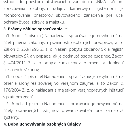
vstupu do priestoru ubytovacieho zariadenia UNIZA. Účelom
spracúvania osobných údajov kamerovým systémom je
monitorovanie priestorov ubytovacieho zariadenia pre účel
ochrany života, zdravia a majetku.
3.
Právny základ spracúvania
je:
- čl. 6 ods. 1 písm. c) Nariadenia - spracúvanie je nevyhnutné na
účel plnenia zákonných povinností osobitných predpisov, a to
Zákon č. 253/1998 Z. z. o hlásení pobytu občanov SR a registri
obyvateľov SR a v prípade, ak je dotknutá osoba cudzinec, Zákon
č. 404/2011 Z .z. o pobyte cudzincov a o zmene a doplnení
niektorých zákonov,
- čl. 6 ods. 1 písm. e) Nariadenia – spracúvanie je nevyhnutné na
plnenie úlohy realizovanej vo verejnom záujme, a to Zákon č.
176/2004 Z. z. o nakladaní s majetkom verejnoprávnych inštitúcií
v platnom znení,
- čl. 6 ods. 1 písm. f) Nariadenia - spracúvanie je nevyhnutné na
účely oprávnených záujmov prevádzkovateľa pre kamerové
systémy.
4.
Doba uchovávania osobných údajov