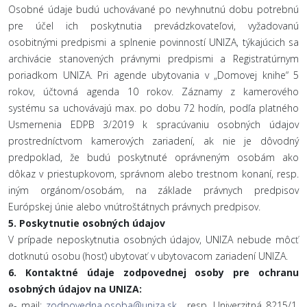
Osobné údaje budú uchovávané po nevyhnutnú dobu potrebnú
pre účel ich poskytnutia prevádzkovateľovi, vyžadovanú
osobitnými predpismi a splnenie povinností UNIZA, týkajúcich sa
archivácie stanovených právnymi predpismi a Registratúrnym
poriadkom UNIZA. Pri agende ubytovania v „Domovej knihe“ 5
rokov, účtovná agenda 10 rokov. Záznamy z kamerového
systému sa uchovávajú max. po dobu 72 hodín, podľa platného
Usmernenia EDPB 3/2019 k spracúvaniu osobných údajov
prostredníctvom kamerových zariadení, ak nie je dôvodný
predpoklad, že budú poskytnuté oprávneným osobám ako
dôkaz v priestupkovom, správnom alebo trestnom konaní, resp.
iným orgánom/osobám, na základe právnych predpisov
Európskej únie alebo vnútroštátnych právnych predpisov.
5.
Poskytnutie osobných údajov
V prípade neposkytnutia osobných údajov, UNIZA nebude môcť
dotknutú osobu (hosť) ubytovať v ubytovacom zariadení UNIZA.
6.
Kontaktné údaje zodpovednej osoby pre ochranu
osobných údajov na UNIZA:
e- mail:
zodpovedna.osoba@uniza.sk
, resp. Univerzitná 8215/1,