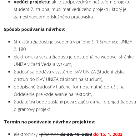
vedúci projektu:
ak je zodpovedným riešiteľom projektu
študent 2. stupňa, musí mať vedúceho projektu, ktorý je
zamestnancom príslušného pracoviska.
Spôsob podávania návrhov:
štruktúra žiadosti je uvedená v prílohe č. 1 Smernice UNIZA
č. 180,
elektronická verzia žiadosti je dostupná na webovej stránke
UNIZA v časti Veda a výskum,
žiadosť sa podáva v systéme ISVV UNIZA (študent získa
prístup do ISVV UNIZA zápisom na štúdium),
podpísanú žiadosť v tlačenej forme je nutné doručiť na
Oddelenie pre vzdelávanie na rektorát,
žiadateľovi bude zaslaný potvrdzujúci e-mail o prijatí žiadosti
o grantový projekt.
Termín na podávanie návrhov projektov:
elektronicky
i písomne
do 30. 10. 2022
do 15. 1. 2023
.