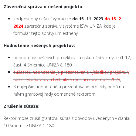
Záverečná správa o riešení projektu:
zodpovedný riešiteľ vypracuje
do 15. 11. 2023
do 15. 2.
2024
záverečnú správu v systéme ISVV UNIZA, kde je
formulár tejto správy umiestnený.
Hodnotenie riešených projektov:
hodnotenie riešených projektov sa uskutoční v zmysle čl. 12,
časti 4 Smernice UNIZA č. 180,
súčasťou hodnotenia je prezentovanie výsledkov projektu v
rámci týždňa vedy a techniky v mesiaci november 2023
,
3 najlepšie hodnotené a prezentované projekty budú na
návrh grantovej rady odmenené rektorom.
Zrušenie súťaže:
Rektor môže zrušiť grantovú súťaž z dôvodov uvedených v článku
10 Smernice UNIZA č. 180.